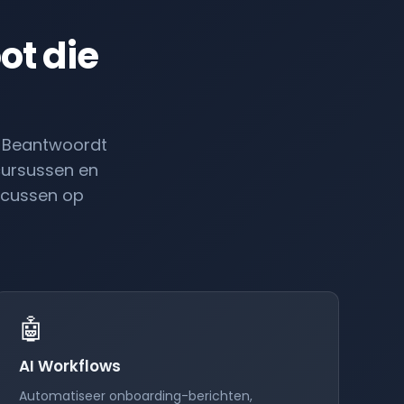
ot die
. Beantwoordt
cursussen en
ocussen op
🤖
AI Workflows
Automatiseer onboarding-berichten,