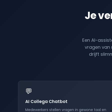
Je ve
Een AI-assis
vragen van 
drijft sl
💬
AI Collega Chatbot
Medewerkers stellen vragen in gewone taal en