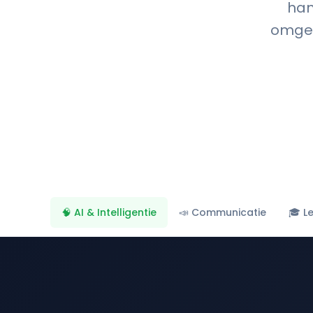
han
omgevi
🧠 AI & Intelligentie
📣 Communicatie
🎓 L