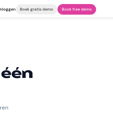
Inloggen
Boek gratis demo
Book free demo
 één
ren