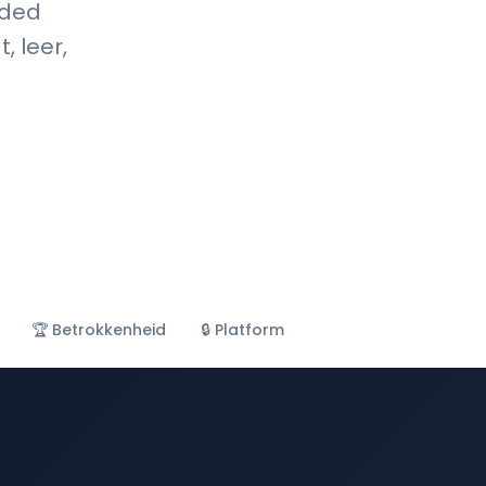
nded
, leer,
🏆 Betrokkenheid
🔒 Platform