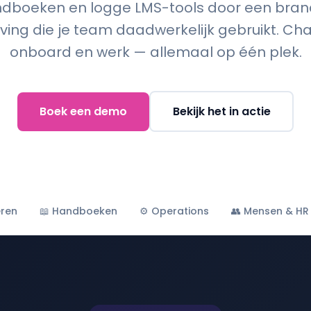
dboeken en logge LMS-tools door een bra
ng die je team daadwerkelijk gebruikt. Chat
onboard en werk — allemaal op één plek.
Boek een demo
Bekijk het in actie
eren
📖 Handboeken
⚙️ Operations
👥 Mensen & HR