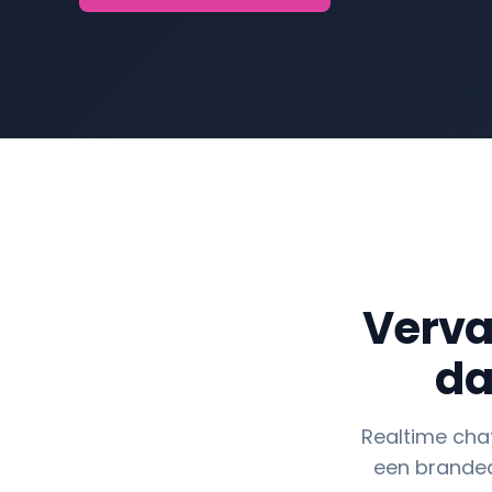
Verva
da
Realtime chat
een branded