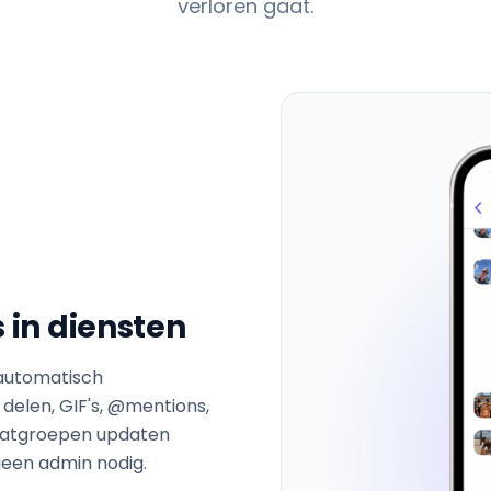
verloren gaat.
 in diensten
 automatisch
delen, GIF's, @mentions,
chatgroepen updaten
een admin nodig.