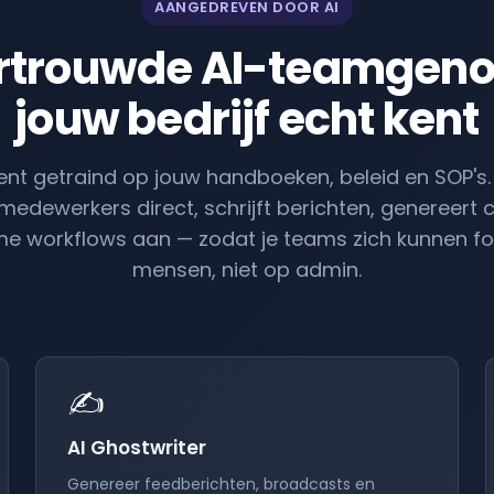
AANGEDREVEN DOOR AI
rtrouwde AI-teamgeno
jouw bedrijf echt kent
tent getraind op jouw handboeken, beleid en SOP's
medewerkers direct, schrijft berichten, genereert 
imme workflows aan — zodat je teams zich kunnen f
mensen, niet op admin.
✍️
AI Ghostwriter
Genereer feedberichten, broadcasts en