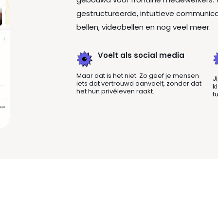
gestructureerde, intuïtieve communicat
bellen, videobellen en nog veel meer.
Voelt als social media
Maar dat is het niet. Zo geef je mensen
J
iets dat vertrouwd aanvoelt, zonder dat
k
het hun privéleven raakt.
f