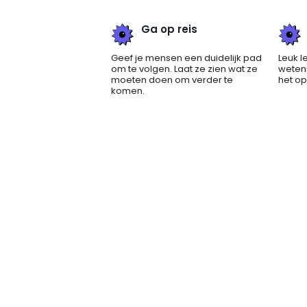
Ga op reis
Geef je mensen een duidelijk pad
Leuk l
om te volgen. Laat ze zien wat ze
wetensc
moeten doen om verder te
het op
komen.