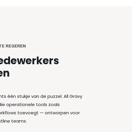
TE REGEREN
medewerkers
en
s één stukje van de puzzel. All Gravy
die operationele tools zoals
 workflows toevoegt — ontworpen voor
tline teams.