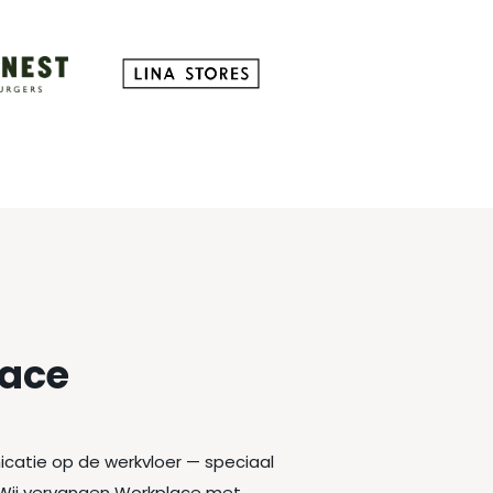
lace
icatie op de werkvloer — speciaal
 Wij vervangen Workplace met