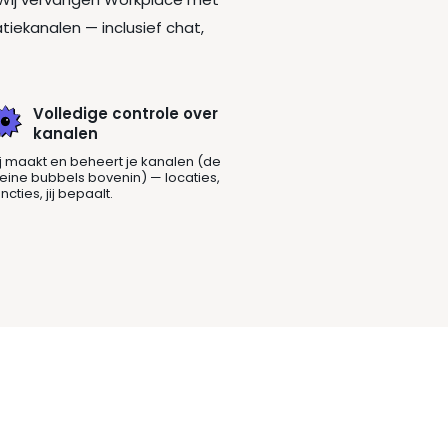
iekanalen — inclusief chat,
Volledige controle over
kanalen
ij maakt en beheert je kanalen (de
leine bubbels bovenin) — locaties,
uncties, jij bepaalt.