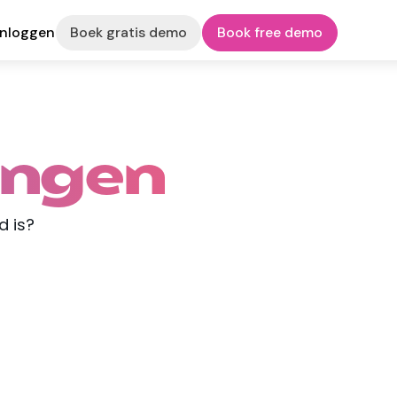
Inloggen
Boek gratis demo
Book free demo
angen
d is?