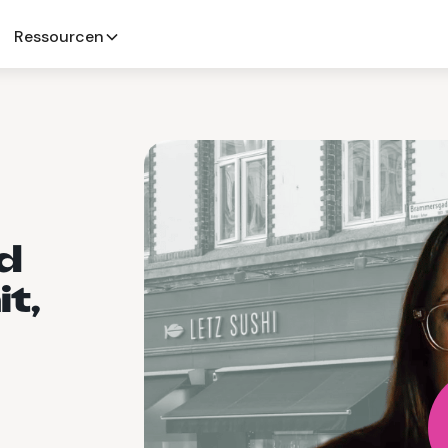
Ressourcen
d
t,