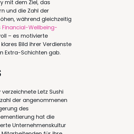
vy mit dem Ziel, das
n und die Zahl der
hen, während gleichzeitig
s
Financial-Wellbeing-
ll – es motivierte
klares Bild ihrer Verdienste
on Extra-Schichten gab.
s
 verzeichnete Letz Sushi
 Anzahl der angenommenen
igerung des
lementierung hat die
ierte Unternehmenskultur
Mitarbeitenden für ihre